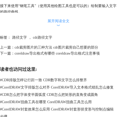
接下来使用“钢笔工具”（使用其他绘图工具也是可以的）绘制要输入文字
的路径曲线。
展开阅读全文
︾
标签：
路径文字
，
cdr路径文字
上一篇：
cdr裁剪图片的三种方法 cdr图片裁剪自己想要的部分
下一篇：
coreldraw导出格式有哪些 coreldraw导出格式注意事项
读者也访问过这里:
#
CDR排版怎样让行距一致 CDR数字和文字怎么排整齐
#
CorelDRAW文字排版怎么对齐 CorelDRAW导入文本格式错乱怎么修复
#
CDR怎么把字体变半圆弧度 CDR怎么把矩形的直角变成圆角
图2：绘制曲线
#
CorelDRAW扭曲工具在哪里 CorelDRAW扭曲工具怎么用
绘制完路径曲线后，再点击“文本工具”，将鼠标移动到曲线的路径上，在
#
CorelDRAW封套效果怎么应用 CorelDRAW封套形状变形与控制点编辑
路径上添加自己想要的文字，文字就会沿着绘制的路径方向排列了。
步骤