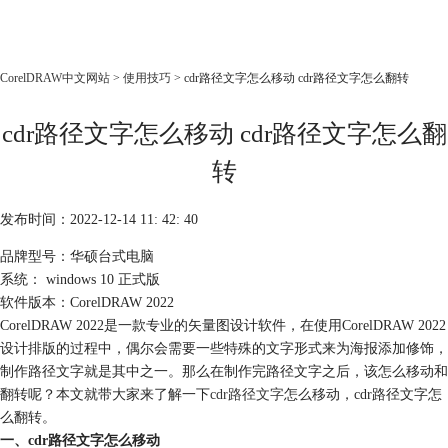
CorelDRAW
CorelDRAW中文网站
>
使用技巧
> cdr路径文字怎么移动 cdr路径文字怎么翻转
首页
cdr路径文字怎么移动 cdr路径文字怎么翻
产品
教程
转
老用户福利
发布时间：2022-12-14 11: 42: 40
下载
品牌型号：华硕台式电脑
系统： windows 10 正式版
购买
软件版本：CorelDRAW 2022
CorelDRAW 2022是一款专业的矢量图设计软件，在使用CorelDRAW 2022
设计排版的过程中，偶尔会需要一些特殊的文字形式来为海报添加修饰，
制作路径文字就是其中之一。那么在制作完路径文字之后，该怎么移动和
翻转呢？本文就带大家来了解一下
cdr路径文字
怎么移动，cdr路径文字怎
么翻转。
一、cdr路径文字怎么移动