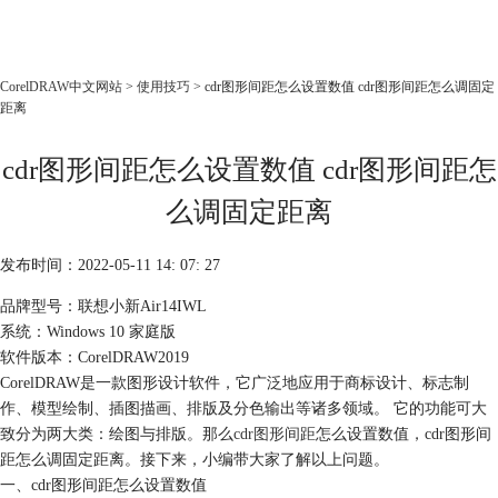
CorelDRAW
CorelDRAW中文网站
>
使用技巧
> cdr图形间距怎么设置数值 cdr图形间距怎么调固定
距离
首页
产品
cdr图形间距怎么设置数值 cdr图形间距怎
教程
么调固定距离
老用户福利
下载
发布时间：2022-05-11 14: 07: 27
品牌型号：联想小新Air14IWL
购买
系统：Windows 10 家庭版
软件版本：CorelDRAW2019
CorelDRAW是一款图形设计软件，它广泛地应用于商标设计、标志制
作、模型绘制、插图描画、排版及分色输出等诸多领域。 它的功能可大
致分为两大类：绘图与排版。那么
cdr图形间距
怎么设置数值，cdr图形间
距怎么调固定距离。接下来，小编带大家了解以上问题。
一、cdr图形间距怎么设置数值