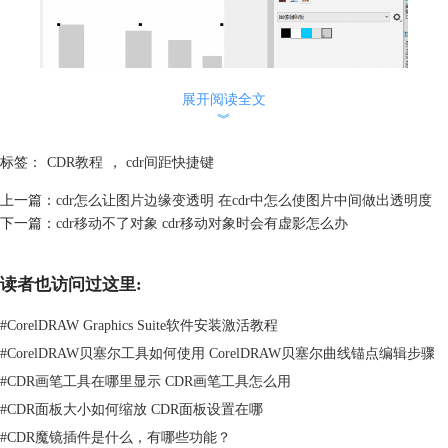
展开阅读全文
︾
标签：
CDR教程
，
cdr间距快捷键
上一篇：
cdr怎么让图片边缘变透明 在cdr中怎么使图片中间做出透明度
图2：对矩形颜色填充
下一篇：
cdr移动不了对象 cdr移动对象时会有虚影怎么办
3、再次使用软件界面左侧工具栏的【挑选工具】，选中画布上的图形。
读者也访问过这里:
点击菜单栏的【对象】在弹出栏中选择【对齐分布】。
#
CorelDRAW Graphics Suite软件安装激活教程
#
CorelDRAW贝塞尔工具如何使用 CorelDRAW贝塞尔曲线锚点编辑步骤
#
CDR画笔工具在哪里显示 CDR画笔工具怎么用
#
CDR面板大小如何缩放 CDR面板设置在哪
#
CDR魔镜插件是什么，有哪些功能？