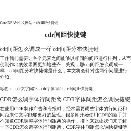
CorelDRAW
CorelDRAW中文网站
>
cdr间距快捷键
cdr间距快捷键
首页
产品
cdr间距怎么调成一样 cdr间距分布快捷键
教程
老用户福利
工作我们需要让各个元素之间能够以相同的间距进行排列，从而
使制作出的效果图更加地整齐、美观，那cdr间距怎么调成一
下载
样，cdr间距分布快捷键是什么，本文将会针对这两个问题进行
介绍。
购买
标签：
cdr文字间距
，
cdr字体间距
，
cdr间距快捷键
CDR怎么调字体行间距离 CDR字体间距怎么调快捷键
在使用CDR制作广告和海报时，经常需要调整字体的行间距和
间距来使文字能够更好的呈现。很多刚开始使用CDR的新手并
不知道CDR调整字体行间距离的操作，接下来就让我们来了解
一下CDR怎么调字体行间距离，CDR字体间距怎么调快捷键等