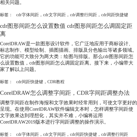
相关问题。
标签：
cdr字体间距
，
cdr文字间距
，
cdr调整行间距
，
cdr间距快捷键
cdr图形间距怎么设置数值 cdr图形间距怎么调固定距
离
CorelDRAW是一款图形设计软件，它广泛地应用于商标设计、
标志制作、模型绘制、插图描画、排版及分色输出等诸多领域。
它的功能可大致分为两大类：绘图与排版。那么cdr图形间距怎
么设置数值，cdr图形间距怎么调固定距离。接下来，小编带大
家了解以上问题。
标签：
cdr间距快捷键
，
CDR教程
CorelDRAW怎么调整字间距，CDR字间距调整办法
调整字间距在制作海报和文字效果时经常用到，可使文字更好的
呈现。在使用CorelDRAW软件编辑文本时，怎样调整字间距使
文字效果达到理想化，其实并不难，小编将运用
CorelDRAW2019版本进行字间距调整的操作演示。
标签：
cdr字体间距
，
cdr文字间距
，
cdr间距快捷键
，
cdr调整行间距