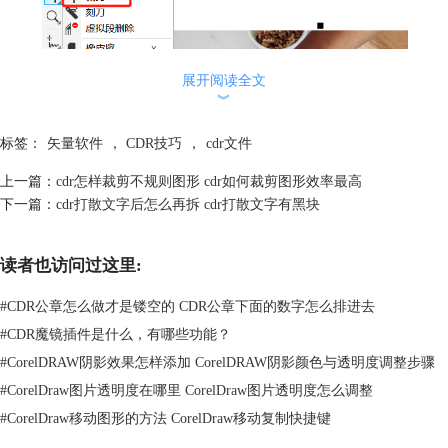
展开阅读全文
︾
标签：
矢量软件
，
CDR技巧
，
cdr文件
上一篇：
cdr怎样裁剪不规则图形 cdr如何裁剪图形效率最高
图2：点击“裁剪”
下一篇：
cdr打散文字后怎么再拆 cdr打散文字有黑块
随后如图3所示，拖动鼠标在图片中画一个矩形并勾选“裁剪”，接下来就
能裁剪并保留矩形中的部分图片内容。
读者也访问过这里:
#
CDR公章怎么做才是镂空的 CDR公章下面的数字怎么排进去
#
CDR魔镜插件是什么，有哪些功能？
#
CorelDRAW阴影效果怎样添加 CorelDRAW阴影颜色与透明度调整步骤
#
CorelDraw图片透明度在哪里 CorelDraw图片透明度怎么调整
#
CorelDraw移动图形的方法 CorelDraw移动复制快捷键