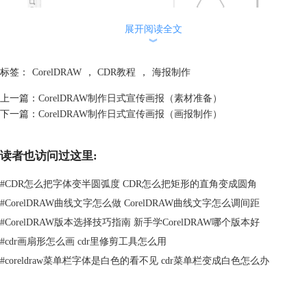
展开阅读全文
︾
标签：
CorelDRAW
，
CDR教程
，
海报制作
上一篇：
CorelDRAW制作日式宣传画报（素材准备）
图2：绘制六边形
下一篇：
CorelDRAW制作日式宣传画报（画报制作）
复制六边形，并将其按照如图3的方式排列拼接，注意让六边形的边与边
之间拼接，并确保拼接处有一定的空隙。
读者也访问过这里:
#
CDR怎么把字体变半圆弧度 CDR怎么把矩形的直角变成圆角
#
CorelDRAW曲线文字怎么做 CorelDRAW曲线文字怎么调间距
#
CorelDRAW版本选择技巧指南 新手学CorelDRAW哪个版本好
#
cdr画扇形怎么画 cdr里修剪工具怎么用
#
coreldraw菜单栏字体是白色的看不见 cdr菜单栏变成白色怎么办