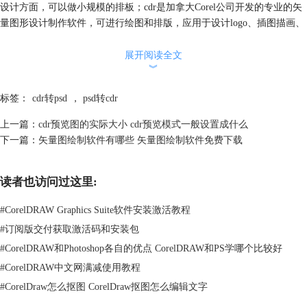
设计方面，可以做小规模的排板；cdr是加拿大Corel公司开发的专业的矢
量图形设计制作软件，可进行绘图和排版，应用于设计logo、插图描画、
模型绘制等领域。
文件格式不同：cdr导出格式是CorelDRAW文件格式（.cdr），而PS的导
展开阅读全文
︾
出格式是Photoshop文档（.psd）。PSD格式可以保存图像的多个图层和其
他的编辑信息，而cdr格式是CorelDraw的专有格式。
标签：
cdr转psd
，
psd转cdr
工具与功能不同：cdr软件提供了丰富的矢量图形设计工具和效果。PS软
件则提供了强大的图像处理和编辑工具。
上一篇：
cdr预览图的实际大小 cdr预览模式一般设置成什么
使用领域不同：cdr软件擅长矢量图形的设计，它在标志设计、网页设计
下一篇：
矢量图绘制软件有哪些 矢量图绘制软件免费下载
等领域被广泛应用。PS软件则更广泛地应用于图像处理、平面设计、照
片编辑等领域。
掌握难度不同：PS很多功能隐蔽性强，对于初学者来说，很难找到相应
读者也访问过这里:
功能；而cdr使用起来更方便，更容易学习。
#
CorelDRAW Graphics Suite软件安装激活教程
综上所述，对于初学者来说，cdr更容易掌握。推荐初学者先学习cdr软件
绘制矢量图，然后再学习PS编辑处理图像。
#
订阅版交付获取激活码和安装包
#
CorelDRAW和Photoshop各自的优点 CorelDRAW和PS学哪个比较好
#
CorelDRAW中文网满减使用教程
#
CorelDraw怎么抠图 CorelDraw抠图怎么编辑文字