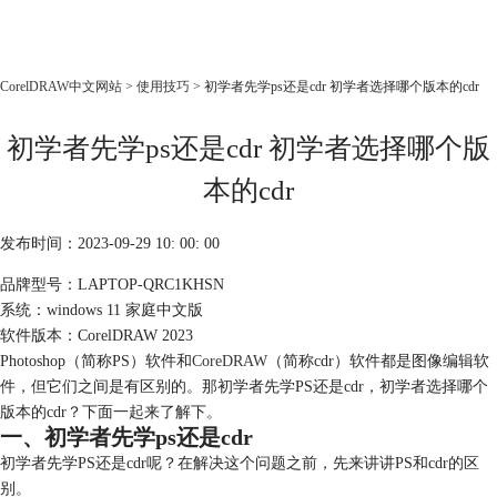
CorelDRAW
CorelDRAW中文网站
>
使用技巧
> 初学者先学ps还是cdr 初学者选择哪个版本的cdr
首页
初学者先学ps还是cdr 初学者选择哪个版
产品
教程
本的cdr
老用户福利
发布时间：2023-09-29 10: 00: 00
下载
品牌型号：LAPTOP-QRC1KHSN
系统：windows 11 家庭中文版
购买
软件版本：CorelDRAW 2023
Photoshop（简称PS）软件和
CoreDRAW
（简称cdr）软件都是图像编辑软
件，但它们之间是有区别的。那初学者先学PS还是cdr，初学者选择哪个
版本的cdr？下面一起来了解下。
一、初学者先学ps还是cdr
初学者先学PS还是cdr呢？在解决这个问题之前，先来讲讲PS和cdr的区
别。