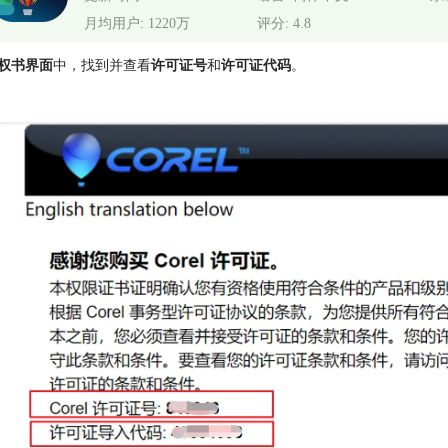
月均用户: 1220万
评分: 4.8
权书界面
中，找到并查看
许可证号
和
许可证代码
。