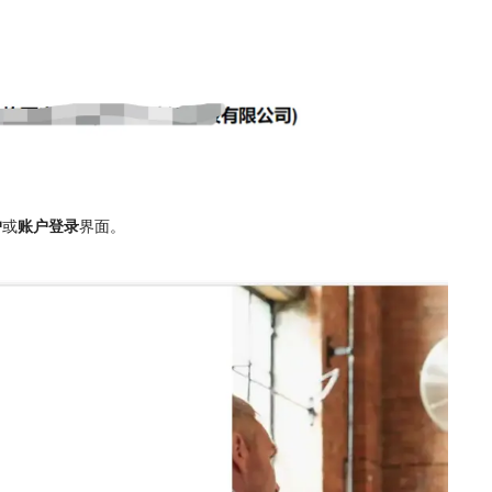
户
或
账户登录
界面。