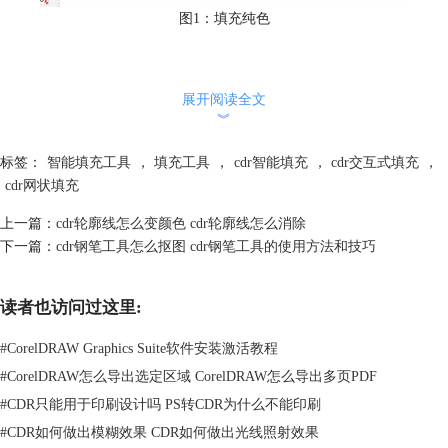
图1：填充纯色
2、渐变色填充，渐变又分为线性、射线、圆锥、方角渐变。
展开阅读全文
︾
标签：
智能填充工具
，
填充工具
，
cdr智能填充
，
cdr交互式填充
，
cdr网状填充
上一篇：
cdr轮廓线怎么变颜色 cdr轮廓线怎么消除
图2：四种渐变色模式
下一篇：
cdr钢笔工具怎么抠图 cdr钢笔工具的使用方法和技巧
3、图案填充，又分为双色、位图图样填充。
读者也访问过这里:
#
CorelDRAW Graphics Suite软件安装激活教程
#
CorelDRAW怎么导出选定区域 CorelDRAW怎么导出多页PDF
#
CDR只能用于印刷设计吗 PS转CDR为什么不能印刷
#
CDR如何做出模糊效果 CDR如何做出光线照射效果