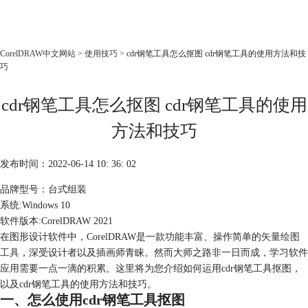
CorelDRAW
CorelDRAW中文网站
>
使用技巧
> cdr钢笔工具怎么抠图 cdr钢笔工具的使用方法和技
巧
首页
产品
cdr钢笔工具怎么抠图 cdr钢笔工具的使用
教程
方法和技巧
老用户福利
下载
发布时间：2022-06-14 10: 36: 02
品牌型号：台式组装
购买
系统:Windows 10
软件版本:CorelDRAW 2021
在图形设计软件中，CorelDRAW是一款功能丰富、操作简单的
矢量绘图
工具
，深受设计者以及插画师青睐。然而大师之路非一日而成，学习软件
应用需要一点一滴的积累。这里将为您介绍如何运用cdr钢笔工具抠图，
以及cdr钢笔工具的使用方法和技巧。
一、怎么使用cdr钢笔工具抠图