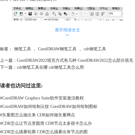
展开阅读全文
︾
标签：
钢笔工具
，
CorelDRAW钢笔工具
，
cdr钢笔工具
上一篇：
CorelDRAW2022填充方式有几种 CorelDRAW2022怎么部分填充
下一篇：
cdr钢笔工具在哪 cdr钢笔工具怎么用
读者也访问过这里:
#
CorelDRAW Graphics Suite软件安装激活教程
图 2 ：找到钢笔工具
#
CorelDRAW如何绘制云纹 CorelDRAW如何绘制图标
3.将图片中的苹果作为这次抠图的目标，需要在苹果的边缘建立一个节
#
矢量图怎么做出来 CDR如何做矢量网点
点。此时移动鼠标，会发现节点与指针之间产生了一条连接线。
#
CDR怎么让节点变圆滑 CDR节点太多很卡怎么办
#
CDR怎么描摹轮廓 CDR怎么描摹出有节点的图