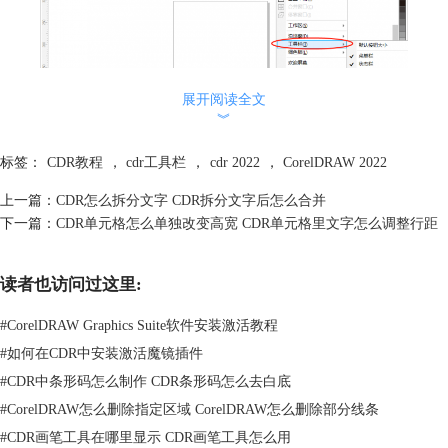
展开阅读全文
︾
标签：
CDR教程
，
cdr工具栏
，
cdr 2022
，
CorelDRAW 2022
上一篇：
CDR怎么拆分文字 CDR拆分文字后怎么合并
图2：窗口
下一篇：
CDR单元格怎么单独改变高宽 CDR单元格里文字怎么调整行距
2.通过工具功能
读者也访问过这里:
创建完文档后，点击上方菜单栏中的“工具”功能，再选择“选项”，然后选
择“自定义”功能。
#
CorelDRAW Graphics Suite软件安装激活教程
#
如何在CDR中安装激活魔镜插件
#
CDR中条形码怎么制作 CDR条形码怎么去白底
#
CorelDRAW怎么删除指定区域 CorelDRAW怎么删除部分线条
#
CDR画笔工具在哪里显示 CDR画笔工具怎么用