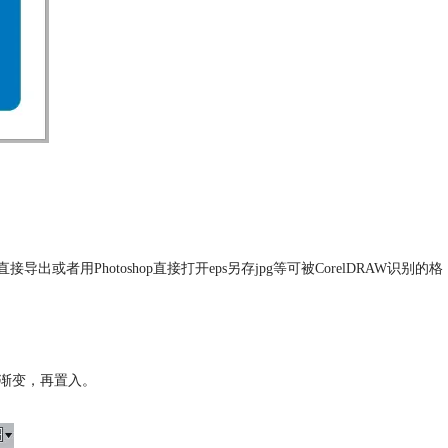
导出或者用Photoshop直接打开eps另存jpg等可被CorelDRAW识别的格
2色渐变，再置入。