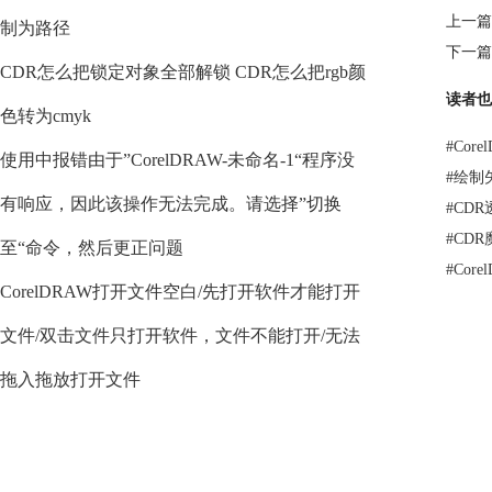
上一篇
制为路径
下一篇
CDR怎么把锁定对象全部解锁 CDR怎么把rgb颜
读者也
色转为cmyk
#
Core
使用中报错由于”CorelDRAW-未命名-1“程序没
#
绘制
有响应，因此该操作无法完成。请选择”切换
#
CD
#
CD
至“命令，然后更正问题
#
Cor
CorelDRAW打开文件空白/先打开软件才能打开
文件/双击文件只打开软件，文件不能打开/无法
拖入拖放打开文件