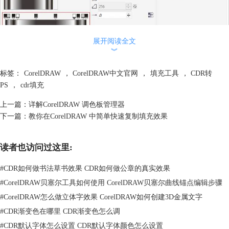
展开阅读全文
︾
单击“确定”出来的金属质感效果如图所示。
标签：
CorelDRAW
，
CorelDRAW中文官网
，
填充工具
，
CDR转
PS
，
cdr填充
上一篇：
详解CorelDRAW 调色板管理器
下一篇：
教你在CorelDRAW 中简单快速复制填充效果
读者也访问过这里:
#
CDR如何做书法草书效果 CDR如何做公章的真实效果
#
CorelDRAW贝塞尔工具如何使用 CorelDRAW贝塞尔曲线锚点编辑步骤
#
CorelDRAW怎么做立体字效果 CorelDRAW如何创建3D金属文字
#
CDR渐变色在哪里 CDR渐变色怎么调
交互式填充工具的更多内容可参考
CorelDRAW 中交互式填充工具的使
#
CDR默认字体怎么设置 CDR默认字体颜色怎么设置