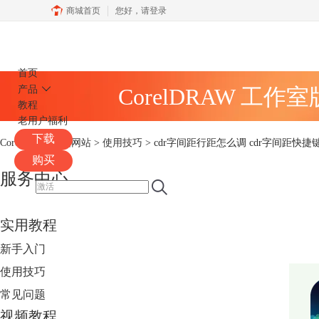
商城首页
您好，
请登录
CorelDRAW
首页
产品
CorelDRAW 工作
教程
老用户福利
下载
CorelDRAW中文网站
>
使用技巧
> cdr字间距行距怎么调 cdr字间距快捷
购买
服务中心
实用教程
新手入门
使用技巧
常见问题
视频教程