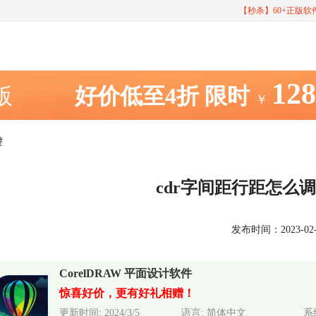
【秒杀】60+正版
12
室版
好价低至4折
限时
￥
键
cdr字间距行距怎么调
发布时间：2023-02-20
CorelDRAW 平面设计软件
惊喜好价，更有好礼相赠！
更新时间: 2024/3/5
语言: 简体中文
系统