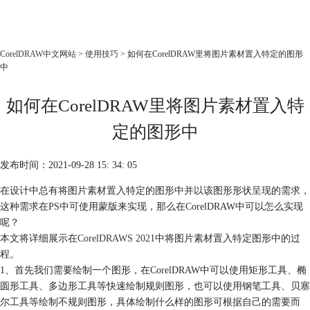
CorelDRAW
CorelDRAW中文网站
>
使用技巧
> 如何在CorelDRAW里将图片素材置入特定的图形
中
首页
产品
如何在CorelDRAW里将图片素材置入特
教程
定的图形中
老用户福利
下载
发布时间：2021-09-28 15: 34: 05
在设计中总有将图片素材置入特定的图形中并以该图形形状呈现的需求，
购买
这种需求在PS中可使用蒙版来实现，那么在CorelDRAW中可以怎么实现
呢？
本文将详细展示在
CorelDRAWS 2021
中将图片素材置入特定图形中的过
程。
1、首先我们需要绘制一个图形，在CorelDRAW中可以使用矩形工具、椭
圆形工具、多边形工具等快速绘制规则图形，也可以使用钢笔工具、贝塞
尔工具等绘制不规则图形，具体绘制什么样的图形可根据自己的需要而