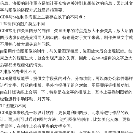
信息。海报的制作重点是能让受众快速关注到其想传达的信息，因此其文
字与图像的搭配方式就显得很重要。
CDR与ps在制作海报上主要存在以下的不同点：
1.常制作的图片类型不同
CDR常用作矢量图形的制作，矢量图形的特点是放大不会失真，放大后的
图形边缘仍然是光滑而无锯齿的。特别是对于文字来说，制作矢量文字就
不用担心放大后失真的问题。
ps常用作位图图像的制作，与矢量图形相反，位图放大后会出现锯齿。如
果放大的程度过大，就会出现严重的失真。因此，在ps中编辑的文字放大
后容易出现虚化的情况。
2.排版的专业性不同
CDR是排版能手，提供文字段落的对齐、分布功能，可以像办公软件那样
进行文字、段落的排版。另外也提供了组合对象、图层顺序等排版功能。
ps在排版功能上会弱一下，特别是在文字的排版上，基本上要靠制图者的
经验进行手动移动、对齐等。
3.P图能力不同
CDR总体来说是一款设计软件，更多是利用图形、元素等进行作品的设
计。而ps则可以通过P图的方法，进行图像的创作，比如美化人像、更换
背景等，在创作上会有更多的发挥空间。
总结：如果制作的海报类型是侧重于图形、文字制作的，且需要进行放大