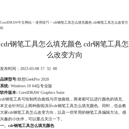
CorelDRAW
CorelDRAW中文网站
>
使用技巧
> cdr钢笔工具怎么填充颜色 cdr钢笔工具怎么改变方
向
首页
产品
cdr钢笔工具怎么填充颜色 cdr钢笔工具怎
教程
么改变方向
老用户福利
下载
发布时间：2023-03-08 17: 32: 00
品牌型号:
联想GeekPro 2020
购买
系统:
Windows 10 64位专业版
软件版本:
CorelDRAW Graphics Suite
cdr钢笔工具可绘制闭合曲线与开放曲线，两者都可以进行颜色的填充。
本文会针对以上两种曲线演示cdr钢笔工具怎么填充颜色。同时，也会教
大家cdr钢笔工具怎么改变方向，以及一些常用的钢笔工具编辑方法。感
兴趣的小伙伴，可以重点关注一下。
一、cdr钢笔工具怎么填充颜色