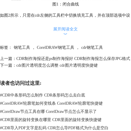
图1：闭合曲线
如图2所示，只需在cdr左侧的工具栏中切换填充工具，并在顶部选项中设
置目标颜色，即可点击图形进行颜色填充。
然后，在轨道中选中需要裁切的素材，待其边框处出现橙色的裁切框，即
展开阅读全文
︾
可拖放裁切框将边框裁剪掉。
标签：
钢笔工具
，
CorelDRAW钢笔工具
，
cdr钢笔工具
上一篇：
CDR制作海报还是ps制作海报好 CDR制作海报怎么保存JPG格式
下一篇：
cdr图片透明度怎么调整 cdr图片透明度快捷键
读者也访问过这里:
#
CDR中条形码怎么制作 CDR条形码怎么去白底
#
CorelDRAW轮廓笔如何变线条 CorelDRAW轮廓笔快捷键
#
CorelDraw节点工具在哪 CorelDraw节点怎么不显示了
#
CDR里面的旋转变换在哪里 CDR里面的旋转变换快捷键
#
CDR导入PDF文字是乱码 CDR怎么导PDF格式为什么是空白
图2：填充颜色