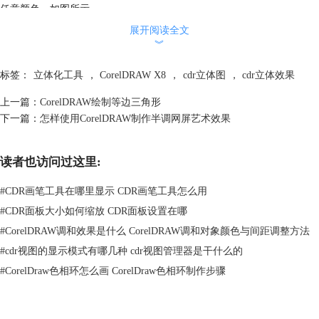
任意颜色，如图所示。
展开阅读全文
︾
标签：
立体化工具
，
CorelDRAW X8
，
cdr立体图
，
cdr立体效果
上一篇：
CorelDRAW绘制等边三角形
下一篇：
怎样使用CorelDRAW制作半调网屏艺术效果
读者也访问过这里:
#
CDR画笔工具在哪里显示 CDR画笔工具怎么用
#
CDR面板大小如何缩放 CDR面板设置在哪
#
CorelDRAW调和效果是什么 CorelDRAW调和对象颜色与间距调整方法
4、选择第二个圆，计算得出30%的占比即108°；在属性栏依次输入旋转
#
cdr视图的显示模式有哪几种 cdr视图管理器是干什么的
角度为162°（即扇形1的结束角度），点击“饼形”按钮，设置起始角度为
#
CorelDraw色相环怎么画 CorelDraw色相环制作步骤
0°，结束角度为108°，并填充颜色，如图所示。
注：这个建议是按照属性栏顺序依次设置，因为这块有小伙伴反映会出
错，或圆之间不能衔接。