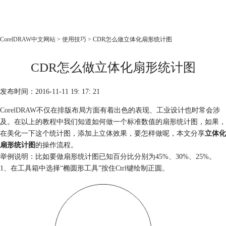
CorelDRAW
CorelDRAW中文网站
>
使用技巧
> CDR怎么做立体化扇形统计图
首页
CDR怎么做立体化扇形统计图
产品
教程
发布时间：2016-11-11 19: 17: 21
老用户福利
CorelDRAW
不仅在排版布局方面有着出色的表现、工业设计也时常会涉
下载
及。在以上的教程中我们知道如何做一个标准数值的扇形统计图，如果，
在美化一下这个统计图，添加上立体效果，要怎样做呢，本文分享
立体化
购买
扇形统计图
的操作流程。
举例说明：比如要做扇形统计图已知百分比分别为45%、30%、25%。
1、在工具箱中选择“椭圆形工具”按住Ctrl键绘制正圆。