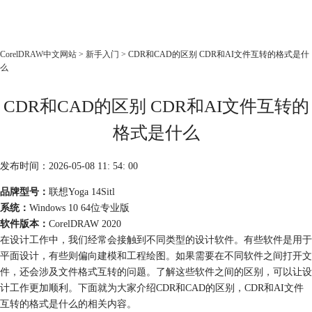
CorelDRAW
CorelDRAW中文网站
>
新手入门
> CDR和CAD的区别 CDR和AI文件互转的格式是什
么
首页
产品
CDR和CAD的区别 CDR和AI文件互转的
教程
格式是什么
老用户福利
下载
发布时间：2026-05-08 11: 54: 00
品牌型号：
联想Yoga 14Sitl
购买
系统：
Windows 10 64位专业版
软件版本：
CorelDRAW 2020
在设计工作中，我们经常会接触到不同类型的设计软件。有些软件是用于
平面设计，有些则偏向建模和工程绘图。如果需要在不同软件之间打开文
件，还会涉及文件格式互转的问题。了解这些软件之间的区别，可以让设
计工作更加顺利。下面就为大家介绍CDR和CAD的区别，CDR和AI文件
互转的格式是什么的相关内容。