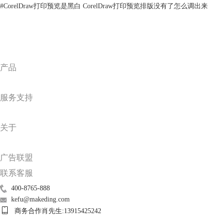
#
CorelDraw打印预览是黑白 CorelDraw打印预览排版没有了怎么调出来
电脑会启动CDR，之后弹出一个弹窗询问【文本导入为文本或曲线】，这
个根据需要选择即可。
产品
服务支持
关于
广告联盟
联系客服
图3：提示弹窗
400-8765-888
点击确定后，原本的矢量插画就在CDR里打开了。还按照原本在AI里的
kefu@makeding.com
图层顺序打开的，可以在CDR接着对图像进行编辑。
商务合作肖先生:13915425242