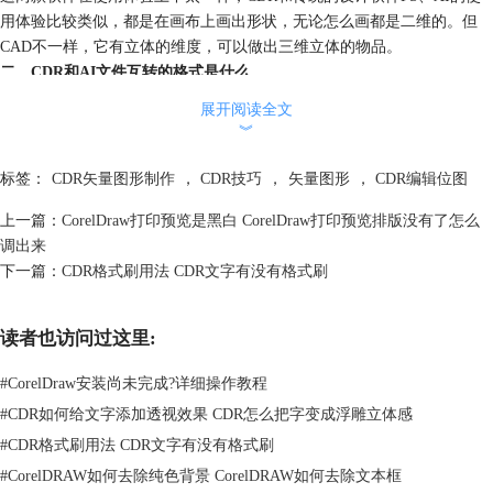
用体验比较类似，都是在画布上画出形状，无论怎么画都是二维的。但
CAD不一样，它有立体的维度，可以做出三维立体的物品。
二、CDR和AI文件互转的格式是什么
CDR和AI互转很方便，这两个软件的文件格式算是很兼容的。
展开阅读全文
1、AI转CDR尤其方便，甚至是不需要转都可以直接打开。比如用AI画了
︾
一幅矢量插画，画完正常保存在电脑里。默认状态保存的是.ai为后缀的文
件。我们只要在电脑本地找到这个文件，鼠标右键选择用CDR打开即可。
标签：
CDR矢量图形制作
，
CDR技巧
，
矢量图形
，
CDR编辑位图
上一篇：
CorelDraw打印预览是黑白 CorelDraw打印预览排版没有了怎么
调出来
下一篇：
CDR格式刷用法 CDR文字有没有格式刷
读者也访问过这里:
#
CorelDraw安装尚未完成?详细操作教程
#
CDR如何给文字添加透视效果 CDR怎么把字变成浮雕立体感
#
CDR格式刷用法 CDR文字有没有格式刷
图2：选择CDR打开
#
CorelDRAW如何去除纯色背景 CorelDRAW如何去除文本框