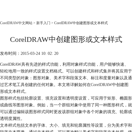
CorelDRAW
CorelDRAW中文网站
>
新手入门
> CorelDRAW中创建图形或文本样式
首页
CorelDRAW中创建图形或文本样式
产品
教程
发布时间：2015-03-24 10: 02: 20
老用户福利
CorelDRAW具有先进的样式功能，利用对象样式功能，用户能够快速、
下载
轻松地用一致的样式设置文档格式。可以创建样式和样式集并将其应用于
不同类型的对象：图形对象、美术字和段落文本、标注和度量对象以及通
购买
过艺术笔工具创建的任何对象。本文将详解如何在
CorelDRAW
中创建图
形或文本样式。
图形样式包括轮廓设置、填充设置和透明度设置，可应用于矩形、椭圆形
或曲线等图形对象。例如，当一个群组对象中使用了同一种图形样式，就
可以通过编辑该图形样式同时更改该群组对象中各个对象的填充、轮廓或
透明度属性。
文本样式包括文本的字体、大小、填充和轮廓属性等设置，分为美术字和
段落文本两类。通过文本样式，可以更改默认美术字和段落文本外观，使