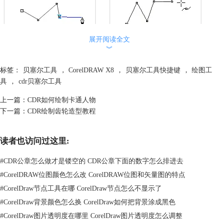
展开阅读全文
不同点①：使用钢笔工具时，可以预览您正在绘制的线段。钢笔工具的属
︾
性栏上有一个“预览模式”按钮，激活它后在绘制线条时能看见线条预先的
状态。
标签：
贝塞尔工具
，
CorelDRAW X8
，
贝塞尔工具快捷键
，
绘图工
具
，
cdr贝塞尔工具
上一篇：
CDR如何绘制卡通人物
下一篇：
CDR绘制齿轮造型教程
读者也访问过这里:
#
CDR公章怎么做才是镂空的 CDR公章下面的数字怎么排进去
#
CorelDRAW位图颜色怎么改 CorelDRAW位图和矢量图的特点
#
CorelDraw节点工具在哪 CorelDraw节点怎么不显示了
如果将“预览模式”去掉，和贝塞尔工具无异样。
#
CorelDraw背景颜色怎么换 CorelDraw如何把背景涂成黑色
不同点②：此外，在钢笔工具的属性栏上还有一个“自动添加/删除节
#
CorelDraw图片透明度在哪里 CorelDraw图片透明度怎么调整
点”按钮，按下它在绘制时可以随时在画好的线条中增加和删除节点。