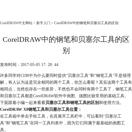
CorelDRAW
CorelDRAW中文网站
>
新手入门
> CorelDRAW中的钢笔和贝塞尔工具的区别
首页
CorelDRAW中的钢笔和贝塞尔工具的区
产品
教程
别
老用户福利
发布时间：2017-05-05 17: 28: 44
下载
许多同学对
CDR
中为什么要同时提供“贝塞尔工具”和“钢笔工具”不是很理
解，有人认为这是完全相同的两个工具，你怎么看呢？其实这两个工具有
购买
相同点，当然也存在一些差异，不然也不会同时有两个工具了，钢笔工具
和贝塞尔工具都是CorelDRAW软件中画图、描图比较常用的基础工具。
下面跟着小编一起来看看
贝塞尔工具和钢笔工具的区别
和使用方法。
CorelDRAW X8钢笔工具和贝塞尔工具位置：
在工具箱中单击手绘工具，在其展开工具栏中，可以看到“贝塞尔工
具”和“钢笔工具”在同一工具列表中，因为它们同属于最基础的画图工
具。