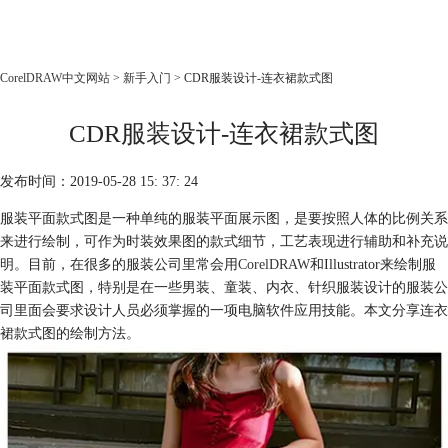
CorelDRAW
CorelDRAW中文网站
>
新手入门
> CDR服装设计-连衣裙款式图
首页
CDR服装设计-连衣裙款式图
产品
教程
发布时间：2019-05-28 15: 37: 24
老用户福利
服装平面款式图是一种单纯的服装平面展示图，是要按照人体的比例关系
下载
来进行绘制，可作为时装效果图的款式细节，工艺表现进行辅助和补充说
明。目前，在很多的服装公司里常会用
CorelDRAW
和Illustrator来绘制服
购买
装平面款式图，特别是在一些男装、童装、内衣、针织服装设计的服装公
司里面会要求设计人员必须掌握的一项电脑软件应用技能。本文分享连衣
裙款式图的绘制方法。