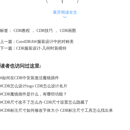
展开阅读全文
︾
标签：
CDR教程
，
CDR技巧
，
CDR画图
上一篇：
CorelDRAW服装设计中的对称美
下一篇：
CDR服装设计-几何时装模特
读者也访问过这里:
#
如何在CDR中安装激活魔镜插件
添加褶皱线条，点击“轮廓笔”工具，快捷键“F12”在“书法”属性中设置“展
#
CDR怎么设计logo CDR怎么设计名片
开”和“角度”数值，该命令针对断开曲线，可以以书法字体的感觉创建粗
#
CDR魔镜插件是什么，有哪些功能？
细不均的轮廓和旋转倾斜角度，以实现轮廓线的粗细变化。
#
CDR尺寸改不了怎么办 CDR尺寸设置怎么隐藏了
#
CDR标注尺寸如何修改字体大小 CDR标注尺寸工具怎么找出来