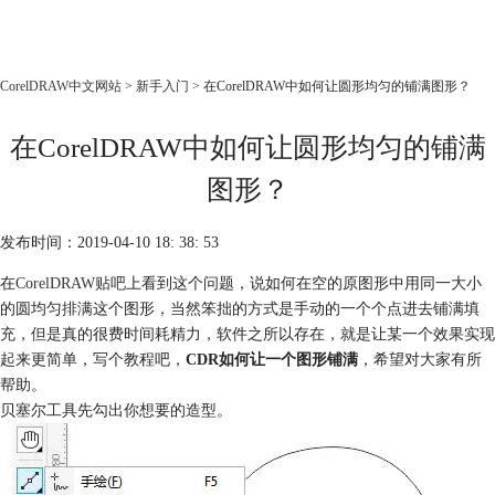
CorelDRAW
CorelDRAW中文网站
>
新手入门
> 在CorelDRAW中如何让圆形均匀的铺满图形？
首页
在CorelDRAW中如何让圆形均匀的铺满
产品
教程
图形？
老用户福利
发布时间：2019-04-10 18: 38: 53
下载
在
CorelDRAW贴吧
上看到这个问题，说如何在空的原图形中用同一大小
的圆均匀排满这个图形，当然笨拙的方式是手动的一个个点进去铺满填
购买
充，但是真的很费时间耗精力，软件之所以存在，就是让某一个效果实现
起来更简单，写个教程吧，
CDR如何让一个图形铺满
，希望对大家有所
帮助。
贝塞尔工具先勾出你想要的造型。