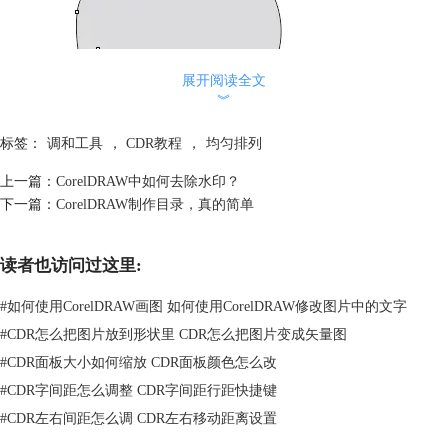
展开阅读全文
︾
标签：
调和工具
，
CDR教程
，
均匀排列
上一篇：
CorelDRAW中如何去除水印？
下一篇：
CorelDRAW制作目录，真的简单
去除填充，使用轮廓图工具为其应用“内部轮廓”操作，根据图像设置轮廓
图步长和偏移间距。
读者也访问过这里:
#
如何使用CorelDRAW画图 如何使用CorelDRAW修改图片中的文字
#
CDR怎么把图片放到形状里 CDR怎么把图片变成矢量图
#
CDR面板大小如何缩放 CDR面板颜色怎么改
#
CDR字间距怎么调整 CDR字间距行距快捷键
#
CDR左右间距怎么调 CDR左右移动距离设置