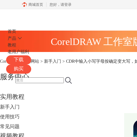
商城首页
您好，
请登录
CorelDRAW
首页
产品
CorelDRAW 工作
教程
老用户福利
下载
CorelDRAW中文网站
>
新手入门
> CDR中输入小写字母按确定变大写，
购买
服务中心
实用教程
新手入门
使用技巧
常见问题
视频教程