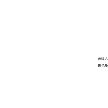
步骤六
橙色矩