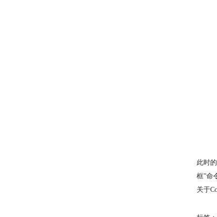
此时的
框”命
关于C