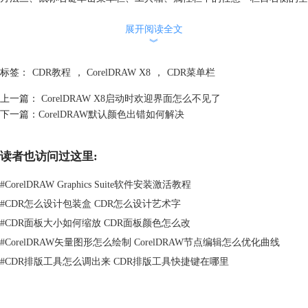
白位置，在选项中将“菜单栏”勾选。
展开阅读全文
︾
标签：
CDR教程
，
CorelDRAW X8
，
CDR菜单栏
上一篇：
CorelDRAW X8启动时欢迎界面怎么不见了
下一篇：
CorelDRAW默认颜色出错如何解决
方法四、安快捷键Ctrl+J，弹出“选项”对话框，单开左侧面板“工作区>自
读者也访问过这里:
定义>命令栏”，在“命令栏”子面板中“菜单栏”即可即时显示CorelDRAW界
面中的菜单栏。
#
CorelDRAW Graphics Suite软件安装激活教程
#
CDR怎么设计包装盒 CDR怎么设计艺术字
#
CDR面板大小如何缩放 CDR面板颜色怎么改
#
CorelDRAW矢量图形怎么绘制 CorelDRAW节点编辑怎么优化曲线
#
CDR排版工具怎么调出来 CDR排版工具快捷键在哪里