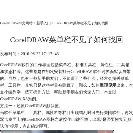
CorelDRAW
CorelDRAW中文网站
>
新手入门
> CorelDRAW菜单栏不见了如何找回
首页
CorelDRAW菜单栏不见了如何找回
产品
教程
发布时间：2016-08-22 17: 17: 43
老用户福利
CorelDRAW
软件的工作界面包括菜单栏、标准工具栏、属性栏、工具箱
下载
和状态栏等。这些都是在初次安装打开CorelDRAW 软件时界面默认自带
的。当然，也有一些新手朋友们，不知道干了些什么，经常会搞丢菜单
购买
栏、工具栏。其实只是这些栏目被隐藏了，那么，如何
重现显示
出来，本
文小编列举一些可操作方法，帮助新手朋友们快速入门，本文以
CorelDRAW X8为例。
方法一：还原CorelDRAW默认值。
当软件菜单栏、工具栏、属性栏等栏目出现错乱时可先行关闭软件，再次
双击桌面上的CorelDRAW图标之后按住F8键不放，出现“是否要恢复到默
认值”提示，点击确定即可。