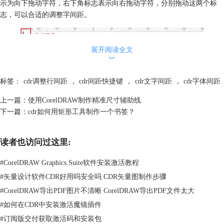
示为向下拖动字符，右下角标志表示向右拖动字符，分别拖动这两个标
志，可以合适的调整字间距。
展开阅读全文
︾
标签：
cdr调整行间距
，
cdr间距快捷键
，
cdr文字间距
，
cdr字体间距
上一篇：
使用CorelDRAW制作精准尺寸辅助线
下一篇：
cdr如何用矩形工具制作一个书签？
读者也访问过这里:
#
CorelDRAW Graphics Suite软件安装激活教程
#
矢量设计软件CDR好用吗安全吗 CDR矢量图制作步骤
#
CorelDRAW导出PDF图片不清晰 CorelDRAW导出PDF文件太大
#
如何在CDR中安装激活魔镜插件
图2：“形状”工具调整字间距
#
订阅版交付获取激活码和安装包