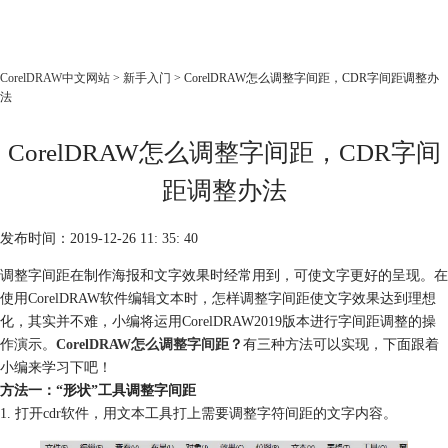
CorelDRAW
CorelDRAW中文网站
>
新手入门
> CorelDRAW怎么调整字间距，CDR字间距调整办
法
首页
产品
CorelDRAW怎么调整字间距，CDR字间
教程
距调整办法
老用户福利
下载
发布时间：2019-12-26 11: 35: 40
调整字间距在制作海报和文字效果时经常用到，可使文字更好的呈现。在
购买
使用CorelDRAW软件编辑文本时，怎样调整字间距使文字效果达到理想
化，其实并不难，小编将运用CorelDRAW2019版本进行字间距调整的操
作演示。
CorelDRAW怎么调整字间距
？
有三种方法可以实现，下面跟着
小编来学习下吧！
方法一：“形状”工具调整字间距
1. 打开cdr软件，用文本工具打上需要调整字符间距的文字内容。