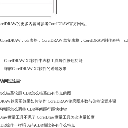
orelDRAW的更多内容可参考
CorelDRAW官方网站
。
CorelDRAW
，
cdr表格
，
CorelDRAW 绘制表格
，
CorelDRAW制作表格
，
c
：
CorelDRAW X7软件中表格工具属性按钮功能
：
详解CorelDRAW X7软件的透镜效果
访问过这里:
R怎么描摹轮廓 CDR怎么描摹出有节点的图
elDRAW轮廓图效果如何制作 CorelDRAW轮廓图步数与偏移设置步骤
R字间距怎么调整 CDR字间距行距快捷键
elDraw度量工具不见了 CorelDraw度量工具怎么测量长度
CDR操作一样吗 Ai与CDR相比各有什么特点