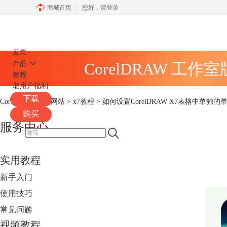
商城首页
您好，
请登录
CorelDRAW
首页
产品
CorelDRAW 工作
教程
老用户福利
下载
CorelDRAW中文网站
>
x7教程
> 如何设置CorelDRAW X7表格中单独的
购买
服务中心
实用教程
新手入门
使用技巧
常见问题
视频教程