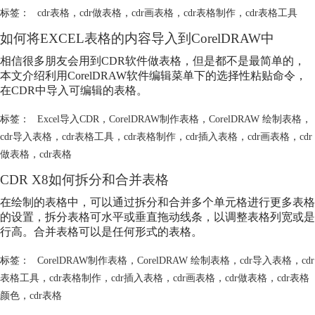
标签：
cdr表格
，
cdr做表格
，
cdr画表格
，
cdr表格制作
，
cdr表格工具
如何将EXCEL表格的内容导入到CorelDRAW中
相信很多朋友会用到CDR软件做表格，但是都不是最简单的，
本文介绍利用CorelDRAW软件编辑菜单下的选择性粘贴命令，
在CDR中导入可编辑的表格。
标签：
Excel导入CDR
，
CorelDRAW制作表格
，
CorelDRAW 绘制表格
，
cdr导入表格
，
cdr表格工具
，
cdr表格制作
，
cdr插入表格
，
cdr画表格
，
cdr
做表格
，
cdr表格
CDR X8如何拆分和合并表格
在绘制的表格中，可以通过拆分和合并多个单元格进行更多表格
的设置，拆分表格可水平或垂直拖动线条，以调整表格列宽或是
行高。合并表格可以是任何形式的表格。
标签：
CorelDRAW制作表格
，
CorelDRAW 绘制表格
，
cdr导入表格
，
cdr
表格工具
，
cdr表格制作
，
cdr插入表格
，
cdr画表格
，
cdr做表格
，
cdr表格
颜色
，
cdr表格