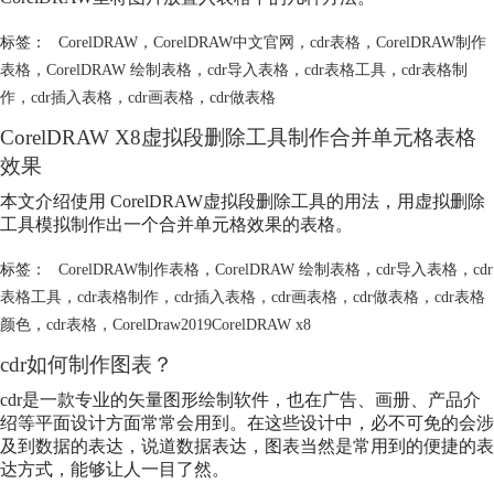
标签：
CorelDRAW
，
CorelDRAW中文官网
，
cdr表格
，
CorelDRAW制作
表格
，
CorelDRAW 绘制表格
，
cdr导入表格
，
cdr表格工具
，
cdr表格制
作
，
cdr插入表格
，
cdr画表格
，
cdr做表格
CorelDRAW X8虚拟段删除工具制作合并单元格表格
效果
本文介绍使用 CorelDRAW虚拟段删除工具的用法，用虚拟删除
工具模拟制作出一个合并单元格效果的表格。
标签：
CorelDRAW制作表格
，
CorelDRAW 绘制表格
，
cdr导入表格
，
cdr
表格工具
，
cdr表格制作
，
cdr插入表格
，
cdr画表格
，
cdr做表格
，
cdr表格
颜色
，
cdr表格
，
CorelDraw2019CorelDRAW x8
cdr如何制作图表？
cdr是一款专业的矢量图形绘制软件，也在广告、画册、产品介
绍等平面设计方面常常会用到。在这些设计中，必不可免的会涉
及到数据的表达，说道数据表达，图表当然是常用到的便捷的表
达方式，能够让人一目了然。