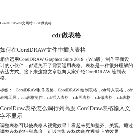
CorelDRAW
CorelDRAW中文网站
>
cdr做表格
cdr做表格
首页
产品
如何在CorelDRAW文件中插入表格
教程
老用户福利
相信运用CorelDRAW Graphics Suite 2019（Win版）制作平面设
计的小伙伴，都避免不了需要运用表格。表格是一种很好理解的
下载
表达方式。接下来这篇文章就向大家介绍CorelDRAW 绘制表
格。
购买
标签：
CorelDRAW制作表格
，
CorelDRAW 绘制表格
，
cdr导入表格
，
cdr
表格工具
，
cdr表格制作
，
cdr插入表格
，
cdr画表格
，
cdr做表格
，
cdr表格
CorelDraw表格怎么调行列高度 CorelDraw表格输入文
字不显示
调整表格可以使表格从视觉效果上看起来更加整齐、美观。通过
调整表格的行列高度，可以控制表格内容在视觉上的效果。