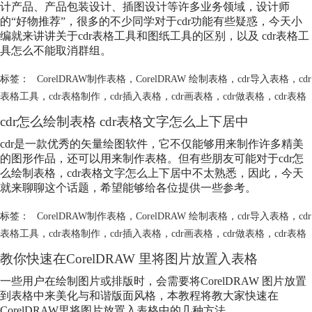
计产品、产品包装设计、插图设计等许多业务领域，设计师
的“好物推荐”，很多的不少同学对于cdr功能有些疑惑，今天小
编就来讲讲关于cdr表格工具和图纸工具的区别，以及 cdr表格工
具怎么不能取消群组。
标签：
CorelDRAW制作表格
，
CorelDRAW 绘制表格
，
cdr导入表格
，
cdr
表格工具
，
cdr表格制作
，
cdr插入表格
，
cdr画表格
，
cdr做表格
，
cdr表格
cdr怎么绘制表格 cdr表格文字怎么上下居中
cdr是一款优秀的矢量绘图软件，它不仅能够用来制作许多精美
的图形作品，还可以用来制作表格。但有些朋友可能对于cdr怎
么绘制表格，cdr表格文字怎么上下居中不太熟悉，因此，今天
就来聊聊这个话题，希望能够给各位提供一些参考。
标签：
CorelDRAW制作表格
，
CorelDRAW 绘制表格
，
cdr导入表格
，
cdr
表格工具
，
cdr表格制作
，
cdr插入表格
，
cdr画表格
，
cdr做表格
，
cdr表格
教你快速在CorelDRAW 里将图片放置入表格
一些用户在绘制图片或排版时，会需要将CorelDRAW 图片放置
到表格中来美化与和谐版面风格，本教程将教大家快速在
CorelDRAW里将图片放置入表格中的几种方法。