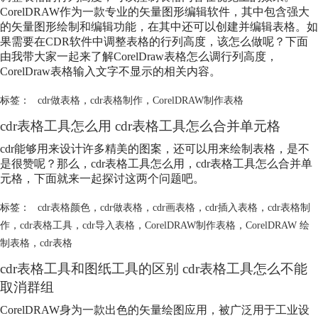
CorelDRAW作为一款专业的矢量图形编辑软件，其中包含强大
的矢量图形绘制和编辑功能，在其中还可以创建并编辑表格。如
果需要在CDR软件中调整表格的行列高度，该怎么做呢？下面
由我带大家一起来了解CorelDraw表格怎么调行列高度，
CorelDraw表格输入文字不显示的相关内容。
标签：
cdr做表格
，
cdr表格制作
，
CorelDRAW制作表格
cdr表格工具怎么用 cdr表格工具怎么合并单元格
cdr能够用来设计许多精美的图案，还可以用来绘制表格，是不
是很赞呢？那么，cdr表格工具怎么用，cdr表格工具怎么合并单
元格，下面就来一起探讨这两个问题吧。
标签：
cdr表格颜色
，
cdr做表格
，
cdr画表格
，
cdr插入表格
，
cdr表格制
作
，
cdr表格工具
，
cdr导入表格
，
CorelDRAW制作表格
，
CorelDRAW 绘
制表格
，
cdr表格
cdr表格工具和图纸工具的区别 cdr表格工具怎么不能
取消群组
CorelDRAW身为一款出色的矢量绘图应用，被广泛用于工业设