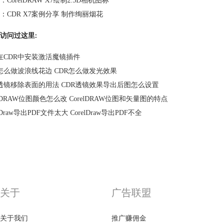
：
CorelDRAW X7绘制2.5D相机图标
：
CDR X7案例分享 制作绚丽烟花
访问过这里:
在CDR中安装激活魔镜插件
R怎么做波浪线花边 CDR怎么做发光效果
R透镜移除表面的用法 CDR透镜效果导出后图怎么设置
elDRAW位图颜色怎么改 CorelDRAW位图和矢量图的特点
elDraw导出PDF文件太大 CorelDraw导出PDF不全
关于
广告联盟
关于我们
推广赚佣金