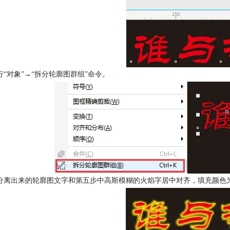
行“对象”→“拆分轮廓图群组”命令。
分离出来的轮廓图文字和第五步中高斯模糊的火焰字居中对齐，填充颜色