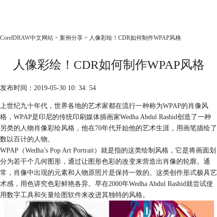
CorelDRAW
CorelDRAW中文网站
>
案例分享
> 人像彩绘！CDR如何制作WPAP风格
首页
人像彩绘！CDR如何制作WPAP风格
产品
教程
发布时间：2019-05-30 10: 34: 54
老用户福利
上世纪九十年代，世界各地的艺术家都在流行一种称为WPAP的肖像风
下载
格，WPAP是印尼的传统印刷媒体插画家Wedha Abdul Rashid创造了一种
另类的人物肖像彩绘风格，他在70年代开始他的艺术生涯，用画笔描绘了
购买
数以百计的人物。
WPAP（Wedha’s Pop Art Portrait）就是指的这类绘制风格，它是将画面划
分为若干个几何图形，通过让图形色彩的改变来营造出肖像的轮廓。通
常，肖像中出现的元素和人物原照片是保持一致的。这类创作形式极具艺
术感，用色讲究色彩鲜艳各异。早在2000年Wedha Abdul Rashid就尝试使
用数字工具和
矢量绘图软件
来改进其独特的风格。