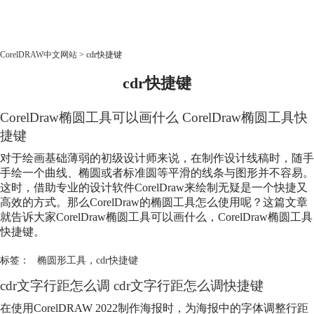
CorelDRAW
CorelDRAW中文网站
>
cdr快捷键
cdr快捷键
首页
产品
CorelDraw椭圆工具可以画什么 CorelDraw椭圆工具快
教程
老用户福利
捷键
对于绘画基础薄弱的初级设计师来说，在制作设计线稿时，随手
下载
手绘一个曲线、椭圆或者标准圆等平滑的线条与图形并不容易。
这时，借助专业的设计软件CorelDraw来绘制无疑是一个快捷又
购买
高效的方式。那么CorelDraw的椭圆工具怎么使用呢？这篇文章
就告诉大家CorelDraw椭圆工具可以画什么，CorelDraw椭圆工具
快捷键。
标签：
椭圆形工具
，
cdr快捷键
cdr文字行距怎么调 cdr文字行距怎么调快捷键
在使用CorelDRAW 2022制作海报时，为海报中的字体调整行距