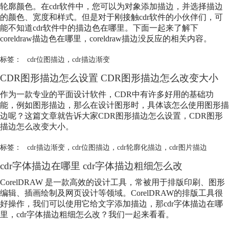
轮廓颜色。在cdr软件中，您可以为对象添加描边，并选择描边
的颜色、宽度和样式。但是对于刚接触cdr软件的小伙伴们，可
能不知道cdr软件中的描边色在哪里。下面一起来了解下
coreldraw描边色在哪里，coreldraw描边没反应的相关内容。
标签：
cdr位图描边
，
cdr描边渐变
CDR图形描边怎么设置 CDR图形描边怎么改变大小
作为一款专业的平面设计软件，CDR中有许多好用的基础功
能，例如图形描边，那么在设计图形时，具体该怎么使用图形描
边呢？这篇文章就告诉大家CDR图形描边怎么设置，CDR图形
描边怎么改变大小。
标签：
cdr描边渐变
，
cdr位图描边
，
cdr轮廓化描边
，
cdr图片描边
cdr字体描边在哪里 cdr字体描边粗细怎么改
CorelDRAW 是一款高效的设计工具，常被用于排版印刷、图形
编辑、插画绘制及网页设计等领域。CorelDRAW的排版工具很
好操作，我们可以使用它给文字添加描边，那cdr字体描边在哪
里，cdr字体描边粗细怎么改？我们一起来看看。