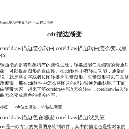
CorelDRAW
CorelDRAW中文网站
>
cdr描边渐变
cdr描边渐变
首页
产品
coreldraw描边怎么转曲 coreldraw描边转曲怎么变成黑
教程
老用户福利
色
转曲指的是将对象特有的属性去除，转换成能任意编辑的普通对
下载
象，可以提高图形的自由性。在cdr软件中有转曲功能，通俗的
说，就是将文字或者位图转换为矢量图形。矢量图形可以任意修
购买
改编辑，那在cdr软件中怎么将图片的描边转换为曲线呢？下面
由我带大家一起来了解coreldraw描边怎么转曲，coreldraw描边转
曲怎么变成黑色的相关内容。
标签：
cdr位图描边
，
cdr描边渐变
coreldraw描边色在哪里 coreldraw描边没反应
cdr是一款专业的矢量图形绘制软件，其中的描边色是指对象的