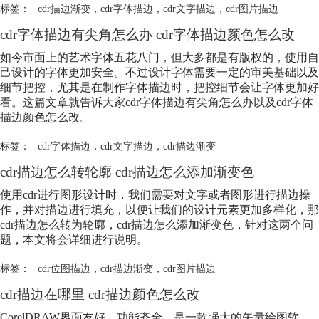
标签：
cdr描边渐变
，
cdr字体描边
，
cdr文字描边
，
cdr图片描边
cdr字体描边有尖角怎么办 cdr字体描边颜色怎么改
如今市面上的艺术字体五花八门，但大多都是有版权的，使用自
己设计的字体更加安全。不过设计字体需要一定的审美基础以及
细节把控，尤其是在制作字体描边时，把控细节会让字体更加好
看。这篇文章就告诉大家cdr字体描边有尖角怎么办以及cdr字体
描边颜色怎么改。
标签：
cdr字体描边
，
cdr文字描边
，
cdr描边渐变
cdr描边怎么转轮廓 cdr描边怎么添加渐变色
使用cdr进行图形设计时，我们需要对文字或者图形进行描边操
作，并对描边进行填充，以便让我们的设计元素更加多样化，那
cdr描边怎么转为轮廓，cdr描边怎么添加渐变色，针对这两个问
题，本文将会详细进行说明。
标签：
cdr位图描边
，
cdr描边渐变
，
cdr图片描边
cdr描边在哪里 cdr描边颜色怎么改
CorelDRAW界面友好、功能齐全，是一款强大的矢量绘图软