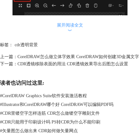
展开阅读全文
︾
标签：
cdr透明背景
上一篇：
CorelDRAW怎么做立体字效果 CorelDRAW如何创建3D金属文字
下一篇：
CDR透镜移除表面的用法 CDR透镜效果导出后图怎么设置
读者也访问过这里:
#
CorelDRAW Graphics Suite软件安装激活教程
#
Illustrator和CorelDRAW哪个好 CorelDRAW可以编辑PDF吗
#
CDR里镂空字怎样连筋 CDR怎么做镂空字雕刻文件
图2：透明背景格式文件特点
#
CDR只能用于印刷设计吗 PS转CDR为什么不能印刷
3、将透明背景文件导入CDR等图形处理软件，能够将该文件主题元素单
#
矢量图怎么做出来 CDR如何做矢量网点
独导入图层中，达到抠图二次创作的目的，类似于手机修图软件中贴纸功