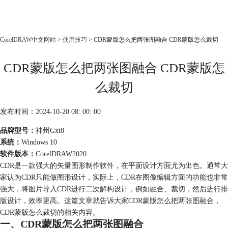
CorelDRAW
CorelDRAW中文网站
>
使用技巧
> CDR蒙版怎么把两张图融合 CDR蒙版怎么裁切
首页
CDR蒙版怎么把两张图融合 CDR蒙版怎
产品
教程
么裁切
老用户福利
发布时间：2024-10-20 08: 00: 00
下载
品牌型号：
神州Gxt8
系统：
Windows 10
购买
软件版本：
CorelDRAW2020
CDR是一款强大的矢量图形制作软件，在平面设计方面尤为出色。通常大
家认为CDR只能做图形设计，实际上，CDR在图像编辑方面的功能也非常
强大，将图片导入CDR进行二次解构设计，例如融合、裁切，然后进行排
版设计，效率更高。这篇文章就告诉大家CDR蒙版怎么把两张图融合，
CDR蒙版怎么裁切的相关内容。
一、CDR蒙版怎么把两张图融合