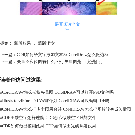
展开阅读全文
︾
标签：
蒙版效果
，
蒙版渐变
上一篇：
CDR如何给文字添加文本框 CorelDraw怎么做边框
下一篇：
矢量图和位图有什么区别 矢量图是png还是jpg
图2：调整图片大小位置
读者也访问过这里:
接下来如图3所示，选中一张图片后点击页面左侧的“透明度工具”。
#
CorelDRAW怎么转换矢量图 CorelDRAW可以打开PSD文件吗
#
Illustrator和CorelDRAW哪个好 CorelDRAW可以编辑PDF吗
#
CorelDRAW怎么把多个图层合并 CorelDRAW怎么把图片转换成矢量图
#
CDR里镂空字怎样连筋 CDR怎么做镂空字雕刻文件
#
CDR如何做出模糊效果 CDR如何做出光线照射效果