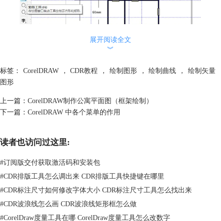
展开阅读全文
︾
标签：
CorelDRAW
，
CDR教程
，
绘制图形
，
绘制曲线
，
绘制矢量
图形
图2：绘制矩形
上一篇：
CorelDRAW制作公寓平面图（框架绘制）
接着，如图3所示，使用虚拟段删除工具，将矩形与墙体叠加的区域删
下一篇：
CorelDRAW 中各个菜单的作用
除。
读者也访问过这里:
#
订阅版交付获取激活码和安装包
#
CDR排版工具怎么调出来 CDR排版工具快捷键在哪里
#
CDR标注尺寸如何修改字体大小 CDR标注尺寸工具怎么找出来
#
CDR波浪线怎么画 CDR波浪线矩形框怎么做
#
CorelDraw度量工具在哪 CorelDraw度量工具怎么改数字