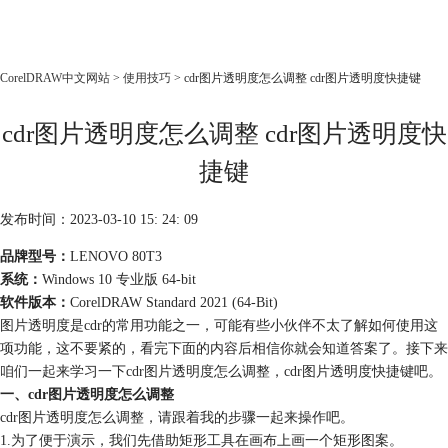
CorelDRAW
CorelDRAW中文网站
>
使用技巧
> cdr图片透明度怎么调整 cdr图片透明度快捷键
首页
cdr图片透明度怎么调整 cdr图片透明度快
产品
教程
捷键
老用户福利
发布时间：2023-03-10 15: 24: 09
下载
品牌型号：
LENOVO 80T3
系统：
Windows 10 专业版 64-bit
购买
软件版本：
CorelDRAW Standard 2021 (64-Bit)
图片透明度是cdr的常用功能之一，可能有些小伙伴不太了解如何使用这
项功能，这不要紧的，看完下面的内容后相信你就会知道答案了。接下来
咱们一起来学习一下cdr图片透明度怎么调整，cdr图片透明度快捷键吧。
一、cdr图片透明度怎么调整
cdr图片透明度怎么调整，请跟着我的步骤一起来操作吧。
1.为了便于演示，我们先借助矩形工具在画布上画一个矩形图案。