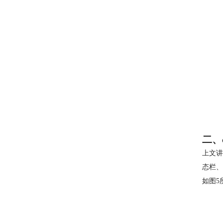
二、
上文讲
态栏、
如图5