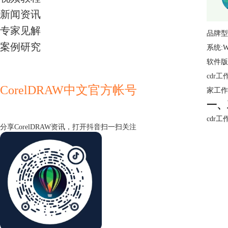
新闻资讯
专家见解
品牌型
案例研究
系统:Wi
软件版本
cdr工
CorelDRAW中文官方帐号
家
工作
一、
cdr
分享CorelDRAW资讯，打开抖音扫一扫关注