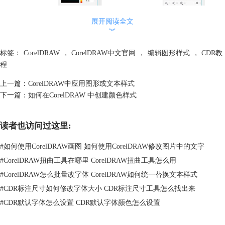
展开阅读全文
︾
2. 如果已经将图形或文本样式应用到当前文件中，就可以通过查找命令
标签：
CorelDRAW
，
CorelDRAW中文官网
，
编辑图形样式
，
CDR教
快速查找相应的对象，具体操作如下：
程
在“对象样式”泊坞窗中选择查找的图形或文本的样式名称，用鼠标右击该
样式名称，然后在弹出的快捷菜单中选择“使用样式选择对象”命令，即可
上一篇：
CorelDRAW中应用图形或文本样式
查找到应用该样式的图形或文本。重复相同的操作，选择“查找下一个”命
下一篇：
如何在CorelDRAW 中创建颜色样式
令，可继续查找下一个应用该样式的对象。
读者也访问过这里:
#
如何使用CorelDRAW画图 如何使用CorelDRAW修改图片中的文字
#
CorelDRAW扭曲工具在哪里 CorelDRAW扭曲工具怎么用
#
CorelDRAW怎么批量改字体 CorelDRAW如何统一替换文本样式
#
CDR标注尺寸如何修改字体大小 CDR标注尺寸工具怎么找出来
#
CDR默认字体怎么设置 CDR默认字体颜色怎么设置