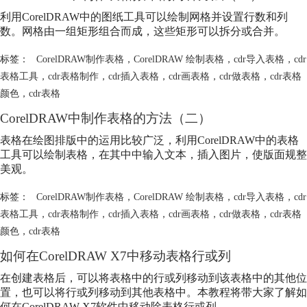
利用CorelDRAW中的图纸工具可以绘制网格并设置行数和列
数。网格由一组矩形组合而成，这些矩形可以拆分或合并。
标签：
CorelDRAW制作表格
，
CorelDRAW 绘制表格
，
cdr导入表格
，
cdr
表格工具
，
cdr表格制作
，
cdr插入表格
，
cdr画表格
，
cdr做表格
，
cdr表格
颜色
，
cdr表格
CorelDRAW中制作表格的方法（二）
表格在绘图排版中的运用比较广泛，利用CorelDRAW中的表格
工具可以绘制表格，在其中中输入文本，插入图片，使版面规整
美观。
标签：
CorelDRAW制作表格
，
CorelDRAW 绘制表格
，
cdr导入表格
，
cdr
表格工具
，
cdr表格制作
，
cdr插入表格
，
cdr画表格
，
cdr做表格
，
cdr表格
颜色
，
cdr表格
如何在CorelDRAW X7中移动表格行或列
在创建表格后，可以将表格中的行或列移动到该表格中的其他位
置，也可以将行或列移动到其他表格中。本教程将带大家了解如
何在CorelDRAW X7软件中移动除表格行或列。