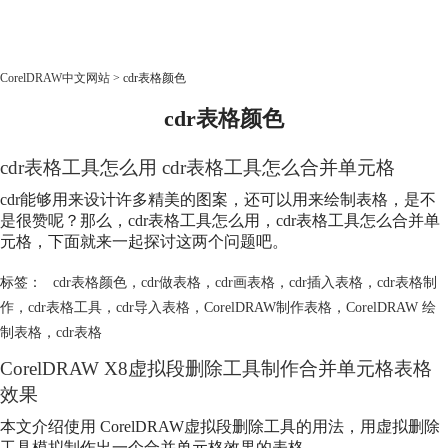
CorelDRAW
CorelDRAW中文网站
>
cdr表格颜色
cdr表格颜色
首页
产品
cdr表格工具怎么用 cdr表格工具怎么合并单元格
教程
老用户福利
cdr能够用来设计许多精美的图案，还可以用来绘制表格，是不
是很赞呢？那么，cdr表格工具怎么用，cdr表格工具怎么合并单
下载
元格，下面就来一起探讨这两个问题吧。
标签：
cdr表格颜色
，
cdr做表格
，
cdr画表格
，
cdr插入表格
，
cdr表格制
购买
作
，
cdr表格工具
，
cdr导入表格
，
CorelDRAW制作表格
，
CorelDRAW 绘
制表格
，
cdr表格
CorelDRAW X8虚拟段删除工具制作合并单元格表格
效果
本文介绍使用 CorelDRAW虚拟段删除工具的用法，用虚拟删除
工具模拟制作出一个合并单元格效果的表格。