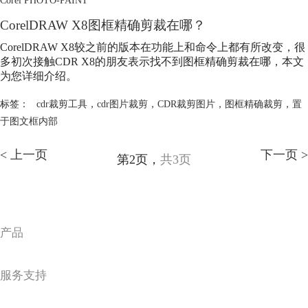
CorelDRAW X8图框精确剪裁在哪？
CorelDRAW X8较之前的版本在功能上和命令上都有所改变，很
多初次接触CDR X8的朋友表示找不到图框精确剪裁在哪，本文
为您详细介绍。
标签：
cdr裁剪工具
，
cdr图片裁剪
，
CDR裁剪图片
，
图框精确裁剪
，
置
于图文框内部
< 上一页
下一页 >
第2页，
共3页
产品
服务支持