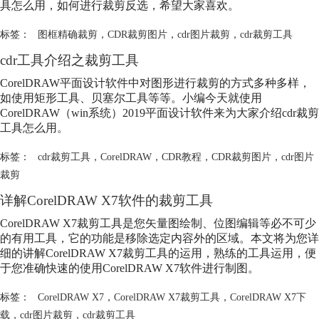
具怎么用，如何进行裁剪反选，希望大家喜欢。
标签：
图框精确裁剪
，
CDR裁剪图片
，
cdr图片裁剪
，
cdr裁剪工具
cdr工具介绍之裁剪工具
CorelDRAW平面设计软件中对图形进行裁剪的方式多种多样，
如使用矩形工具、贝塞尔工具等等。小编今天就使用
CorelDRAW（win系统）2019平面设计软件来为大家介绍cdr裁剪
工具怎么用。
标签：
cdr裁剪工具
，
CorelDRAW
，
CDR教程
，
CDR裁剪图片
，
cdr图片
裁剪
详解CorelDRAW X7软件的裁剪工具
CorelDRAW X7裁剪工具是您矢量图绘制、位图编辑等必不可少
的有用工具，它的功能是移除选定内容外的区域。本文将为您详
细的讲解CorelDRAW X7裁剪工具的运用，熟练的工具运用，便
于您准确快速的使用CorelDRAW X7软件进行制图。
标签：
CorelDRAW X7
，
CorelDRAW X7裁剪工具
，
CorelDRAW X7下
载
，
cdr图片裁剪
，
cdr裁剪工具