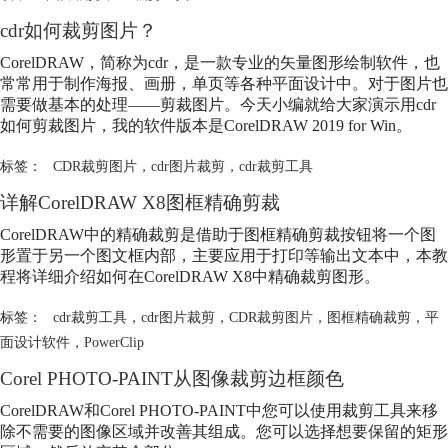
cdr如何裁剪图片？
CorelDRAW，简称为cdr，是一款专业的矢量图形绘制软件，也
常常用于制作海报、画册，单页等各种平面设计中。对于图片也
需要做基本的处理——剪裁图片。今天小编就给大家演示用cdr
如何剪裁图片，我的软件版本是CorelDRAW 2019 for Win。
标签：
CDR裁剪图片
，
cdr图片裁剪
，
cdr裁剪工具
详解CorelDRAW X8图框精确剪裁
CorelDRAW中的精确裁剪是借助于图框精确剪裁按钮将一个图
形置于另一个图文框内部，主要应用于打印等输出文本中，本教
程将详细介绍如何在CorelDRAW X8中精确裁剪图形。
标签：
cdr裁剪工具
，
cdr图片裁剪
，
CDR裁剪图片
，
图框精确裁剪
，
平
面设计软件
，
PowerClip
Corel PHOTO-PAINT从图像裁剪边框颜色
CorelDRAW和Corel PHOTO-PAINT中您可以使用裁剪工具来移
除不需要的图像区域并改善其组成。您可以选择想要保留的矩形