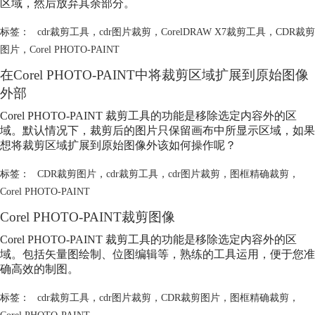
区域，然后放弃其余部分。
标签：
cdr裁剪工具
，
cdr图片裁剪
，
CorelDRAW X7裁剪工具
，
CDR裁剪
图片
，
Corel PHOTO-PAINT
在Corel PHOTO-PAINT中将裁剪区域扩展到原始图像
外部
Corel PHOTO-PAINT 裁剪工具的功能是移除选定内容外的区
域。默认情况下，裁剪后的图片只保留画布中所显示区域，如果
想将裁剪区域扩展到原始图像外该如何操作呢？
标签：
CDR裁剪图片
，
cdr裁剪工具
，
cdr图片裁剪
，
图框精确裁剪
，
Corel PHOTO-PAINT
Corel PHOTO-PAINT裁剪图像
Corel PHOTO-PAINT 裁剪工具的功能是移除选定内容外的区
域。包括矢量图绘制、位图编辑等，熟练的工具运用，便于您准
确高效的制图。
标签：
cdr裁剪工具
，
cdr图片裁剪
，
CDR裁剪图片
，
图框精确裁剪
，
Corel PHOTO-PAINT