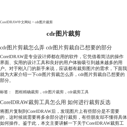
CorelDRAW
CorelDRAW中文网站
>
cdr图片裁剪
cdr图片裁剪
首页
产品
cdr图片剪裁怎么弄 cdr图片剪裁自己想要的部分
教程
老用户福利
CorelDRAW是专业设计师都在用的软件，它凭借着简洁的操作
界面、实用的设计工具和良好的用户体验吸引到越来越多的用
下载
户。对于刚入门的新手来说，应该都有裁剪图片的需求，下面我
就为大家介绍一下cdr图片剪裁怎么弄，cdr图片剪裁自己想要的
部分。
购买
标签：
图框精确裁剪
，
cdr图片裁剪
，
cdr裁剪工具
CoreIDRAW裁剪工具怎么用 如何进行裁剪反选
将图片复制到CoreIDRAW后，发现图片上有些部分是不需要
的，这时候就需要将多余部分进行裁剪，有些朋友却不懂得具体
如何操作。鉴于此，本文主要讲解一下关于CoreIDRAW裁剪工