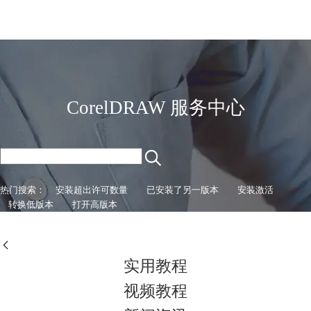
CorelDRAW
首页
产品
CorelDRAW 服务中心
教程
老用户福利
下载
热门搜索：
安装超出许可数量
已安装了另一版本
安装激活
购买
转换低版本
打开高版本
实用教程
视频教程