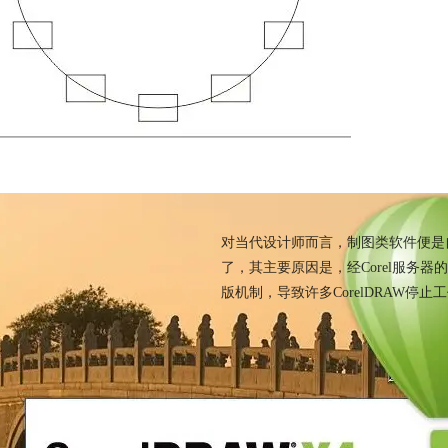
破解版或者精简版和盗版c
对当代设计师而言，制图类软件便是自己
了，其主要原因是，经Corel服务
版机制，导致许多CorelDRAW停止
coreidrawX432bt
X4如何激活
精简版
破解版
CDR破解版
色破解版
coreldraw破解
cd