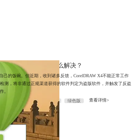
dr x4弹出禁用警告怎么解决？
的饭碗。但近期，收到诸多反馈，CorelDRAW X4不能正常工作
器的检测，将非通过正规渠道获得的软件判定为盗版软件，并触发了反盗
工作。
查看详情>
CorelDRAWx4注册
盗版
绿色版
coreldraw x4破解
cdr x4破解
cdr绿
r破解