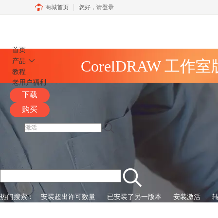
商城首页
您好，
请登录
CorelDRAW
首页
产品
CorelDRAW 工作
教程
老用户福利
下载
购买
热门搜索：
安装超出许可数量
已安装了另一版本
安装激活