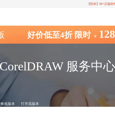
【秒杀】60+正版
12
室版
好价低至4折
限时
￥
CorelDRAW 服务中
转换低版本
打开高版本